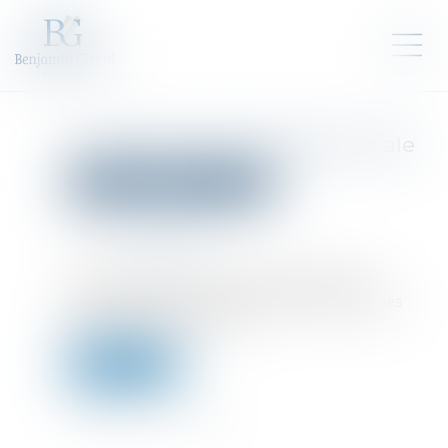
La semaine de l’actualité pénale
Droit pénal
Procédure pénale
Publié le :
09/06/2022
Source :
www.efl.fr
Le pôle pénal des Editions Lefebvre Dalloz a
sélectionné pour vous l’actualité marquante des
deux semaines écoulées.
Lire la suite