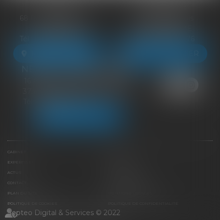
BLOIS
VENDÔME
68 Rue du Bourg Neuf
27 ter Rte de Blois
41000 BLOIS
41100 VENDÔME
Tél :
09 83 39 24 76
Tél :
09 83 39 24 76
NOUS LOCALISER
NOUS LOCALISER
NEUILLE-PONT-PIERRE
16 Avenue du Général de Gaulle
37360 NEUILLE-PONT-PIERRE
Tél :
09 83 39 24 76
NOUS LOCALISER
CABINET
ÉQUIPE
EXPERTISES
LIENS UTILES
ACTUS
HONORAIRES
CONTACT
PAIEMENT EN LIGNE
PLAN DU SITE
MENTIONS LÉGALES
POLITIQUE DE COOKIES
POLITIQUE DE CONFIDENTIALITÉ
Septeo Digital & Services © 2022