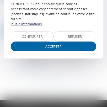
CONFIGURER » pour choisir quels cookies
Dans cette espèce, le juge-commissaire était
nécessitant votre consentement seront déposés
saisi d’une demande de constat de la résiliation
(cookies statistiques), avant de continuer votre visite
de plein droit du bail d’un immeuble utilisé pour
du site.
l’activité de l’entreprise, en ra...
Plus d'informations
Lire la suite
LA RENONCIATION DE L’ENTREPRENEUR INDIVIDUEL À LA PROTECTION DU PATRIMOINE PERSONNEL
07
Droit des sociétés
/
Droit des sociétés
CONFIGURER
REFUSER
JUIN
commerciales et professionnelles
Les conditions dans lesquelles un entrepreneur
ACCEPTER
individuel peut renoncer à la protection de son
patrimoine personnel sont encadrées. À ce titre,
un modèle type d’acte de renoncia...
Lire la suite
...
...
<<
<
138
139
140
141
142
143
144
>
>>