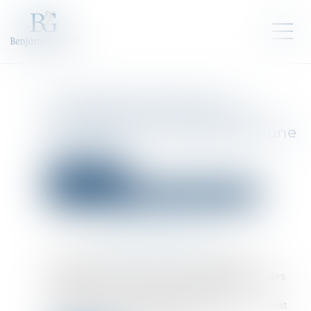
Le simple retard dans la
transmission des documents
comptables ne constitue pas une
infraction
Droit des sociétés
Droit des sociétés commerciales et professionnelles
Publié le :
26/02/2025
Source :
www.lemag-juridique.com
Les gérants de SARL sont dans l’obligation, à
chaque exercice, de soumettre l’approbation, des
comptes, à l’assemblée des associés. Le
manquement à ce devoir est constitutif d’un délit