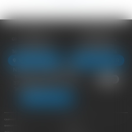
BLOIS
VENDÔME
68 Rue du Bourg Neuf
27 ter Rte de Blois
41000 BLOIS
41100 VENDÔME
Tél :
09 83 39 24 76
Tél :
09 83 39 24 76
NOUS LOCALISER
NOUS LOCALISER
NEUILLE-PONT-PIERRE
16 Avenue du Général de Gaulle
37360 NEUILLE-PONT-PIERRE
Tél :
09 83 39 24 76
NOUS LOCALISER
CABINET
ÉQUIPE
EXPERTISES
LIENS UTILES
ACTUS
HONORAIRES