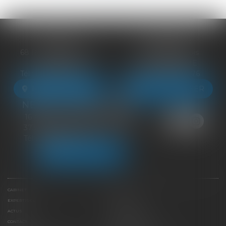
BLOIS
VENDÔME
68 Rue du Bourg Neuf
27 ter Rte de Blois
41000 BLOIS
41100 VENDÔME
Tél :
09 83 39 24 76
Tél :
09 83 39 24 76
NOUS LOCALISER
NOUS LOCALISER
NEUILLE-PONT-PIERRE
16 Avenue du Général de Gaulle
37360 NEUILLE-PONT-PIERRE
Tél :
09 83 39 24 76
NOUS LOCALISER
CABINET
ÉQUIPE
EXPERTISES
LIENS UTILES
ACTUS
HONORAIRES
CONTACT
PAIEMENT EN LIGNE