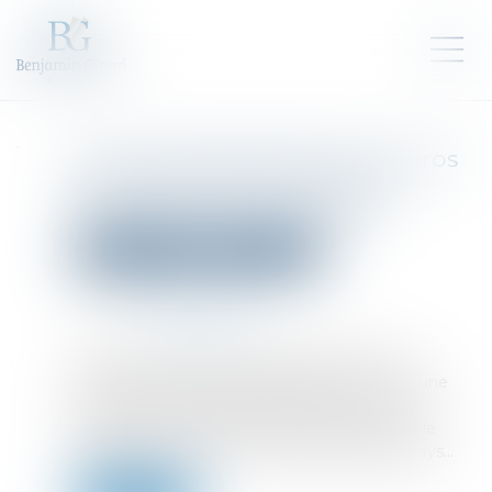
SumUp lève 285 millions d'euros
pour déployer ses services
financiers à l'international
Droit des sociétés
Levées de fonds
Publié le :
20/12/2023
Source :
www.beaboss.fr
La fintech SumUp, qui propose des services
financiers aux petits commerçants, annonce une
levée de fonds de 285 millions d'euros. Cette
opération permettra à l'entreprise d'accélérer le
déploiement de ses services dans plusieurs pays...