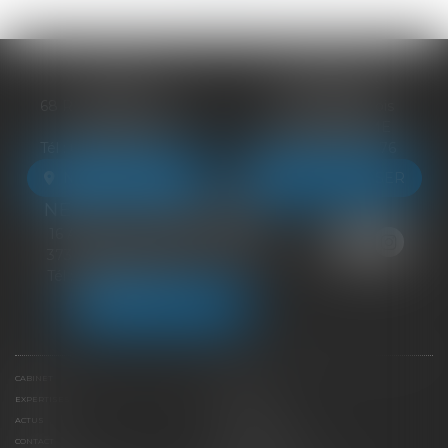
BLOIS
VENDÔME
68 Rue du Bourg Neuf
27 ter Rte de Blois
41000 BLOIS
41100 VENDÔME
Tél :
09 83 39 24 76
Tél :
09 83 39 24 76
NOUS LOCALISER
NOUS LOCALISER
NEUILLE-PONT-PIERRE
16 Avenue du Général de Gaulle
37360 NEUILLE-PONT-PIERRE
Tél :
09 83 39 24 76
NOUS LOCALISER
CABINET
ÉQUIPE
EXPERTISES
LIENS UTILES
ACTUS
HONORAIRES
CONTACT
PAIEMENT EN LIGNE