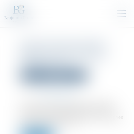
Talon.One lève 114 millions
d’euros pour faire entrer la
fidélité client dans l’ère de
l’infrastructure
Droit des sociétés
Levées de fonds
Publié le :
11/07/2025
Source :
www.frenchweb.fr
Il fut un temps où les programmes de fidélité
relevaient du marketing de proximité, cartes
tamponnées, réductions génériques, campagnes
limitées à quelques canaux...