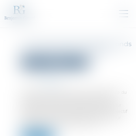
Trois importantes levées de fonds
pour bien amorcer l’année
Droit des sociétés
Levées de fonds
Publié le :
10/01/2025
Source :
fr.le360.ma
La Banque centrale populaire, le Crédit agricole du
Maroc et Label’Vie ont clos l’année 2024 en
procédant à trois levées de fonds, dont la valeur
cumulée a atteint 3,2 milliards de dirhams. Objectif
partagé: se doter des moyens nécessaires pour
d’importants investissements à venir...