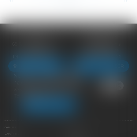
...
...
<<
<
46
47
48
49
50
51
52
>
>>
BLOIS
VENDÔME
68 Rue du Bourg Neuf
27 ter Rte de Blois
41000 BLOIS
41100 VENDÔME
Tél :
09 83 39 24 76
Tél :
09 83 39 24 76
NOUS LOCALISER
NOUS LOCALISER
NEUILLE-PONT-PIERRE
16 Avenue du Général de Gaulle
37360 NEUILLE-PONT-PIERRE
Tél :
09 83 39 24 76
NOUS LOCALISER
CABINET
ÉQUIPE
EXPERTISES
LIENS UTILES