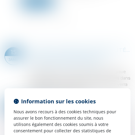
Lire la suite
GUICHET UNIQUE DES FORMALITÉS DES ENTREPRISES : UN RÉCÉPISSÉ EN CAS DE DYSFONCTIONNEMENT
15
Droit des sociétés
/
Droit des sociétés
JANV.
commerciales et professionnelles
L’entreprise qui, en raison d’une difficulté grave
de fonctionnement du guichet unique, sera dans
l’impossibilité d’accomplir une formalité se verra
remettre un récépissé daté d...
Lire la suite
Information sur les cookies
ÉVOLUTION DES FACULTÉS CONTRIBUTIVES DES PARENTS POUR LE PAIEMENT DE LA PENSION ALIMENTAIRE
13
Droit de la famille, des personnes et de leur
Nous avons recours à des cookies techniques pour
JANV.
patrimoine
/
Divorce et séparation
assurer le bon fonctionnement du site, nous
utilisons également des cookies soumis à votre
En application de l’article 371-2 du Code civil, «
consentement pour collecter des statistiques de
chacun des parents contribue à l’entretien et à