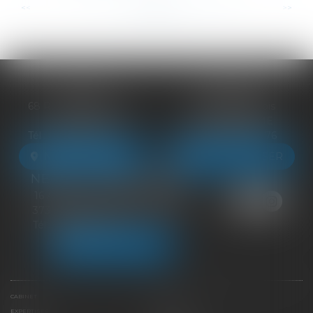
...
...
<<
<
71
72
73
74
75
76
77
>
>>
BLOIS
VENDÔME
68 Rue du Bourg Neuf
27 ter Rte de Blois
41000 BLOIS
41100 VENDÔME
Tél :
09 83 39 24 76
Tél :
09 83 39 24 76
NOUS LOCALISER
NOUS LOCALISER
NEUILLE-PONT-PIERRE
16 Avenue du Général de Gaulle
37360 NEUILLE-PONT-PIERRE
Tél :
09 83 39 24 76
NOUS LOCALISER
CABINET
ÉQUIPE
EXPERTISES
LIENS UTILES