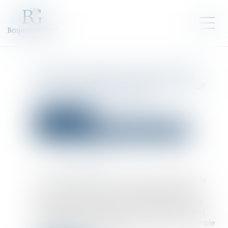
Vote minoritaire dans les SAS :
l'assemblée plénière de la Cour
de cassation est saisie
Droit des sociétés
Droit des sociétés commerciales et professionnelles
Publié le :
04/06/2024
Source :
www.efl.fr
On s’en souvient, dans un arrêt très remarqué, la
Cour de cassation avait écarté la possibilité de
prévoir dans les statuts des sociétés par actions
simplifiées que les décisions collectives puissent
être adoptées par un vote minoritaire, par exemple