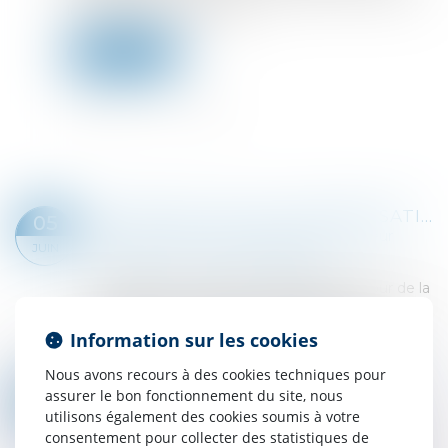
le tiers des voix exprimées...
Lire la suite
INDIVISION : QUELLE INDEMNISATION POUR L’INDIVISAIRE QUI REMBOURSE SEUL LE PRÊT ?
05
Droit de la famille, des personnes et de leur
JUIN
patrimoine
/
Divorce et séparation
En dépit d’un contentieux abondant autour de la
liquidation de l’indivision, l’opération reste
épineuse, usuellement enchevêtrée par des
Information sur les cookies
dépenses personnelles engagées sur le bi...
Lire la suite
Nous avons recours à des cookies techniques pour
RÉSOLUTION DU PLAN DE SAUVEGARDE POUR FRAUDE À LA LOI ?
assurer le bon fonctionnement du site, nous
31
Droit des sociétés
/
Procédures collectives
utilisons également des cookies soumis à votre
MAI
consentement pour collecter des statistiques de
Après la vente, par une société bénéficiaire de la