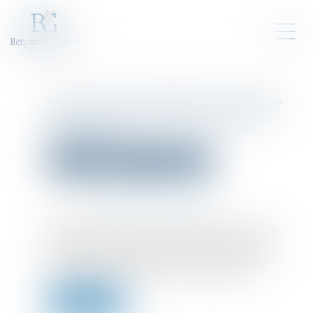
Lutte contre le blanchiment de
capitaux et le financement du
terrorisme
Droit pénal
Droit pénal des affaires
Publié le :
29/01/2025
Source :
www.consilium.europa.eu
Les règles de l'UE en matière de lutte contre le
blanchiment de capitaux et le financement du
terrorisme protègent son système financier et
contribuent à la sécurité et à la croissance...
Lire la suite