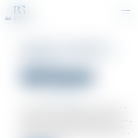
Mobilisation conjointe des
Parquets et de TRACFIN pour
frapper les criminels au
portefeuille
Droit pénal
Droit pénal des affaires
Publié le :
02/04/2025
Source :
www.actu-juridique.fr
Les « lessiveuses » désignent des sociétés créées
dans le seul but de dissimuler, blanchir et faire
transiter vers l’étranger, à grande échelle, des fonds
générés par des activités criminelles, comme le
travail dissimulé, la fraude aux aides publiques ou le