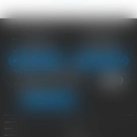
BLOIS
VENDÔME
68 Rue du Bourg Neuf
27 ter Rte de Blois
41000 BLOIS
41100 VENDÔME
Tél :
09 83 39 24 76
Tél :
09 83 39 24 76
NOUS LOCALISER
NOUS LOCALISER
NEUILLE-PONT-PIERRE
16 Avenue du Général de Gaulle
37360 NEUILLE-PONT-PIERRE
Tél :
09 83 39 24 76
NOUS LOCALISER
CABINET
ÉQUIPE
EXPERTISES
LIENS UTILES
ACTUS
HONORAIRES