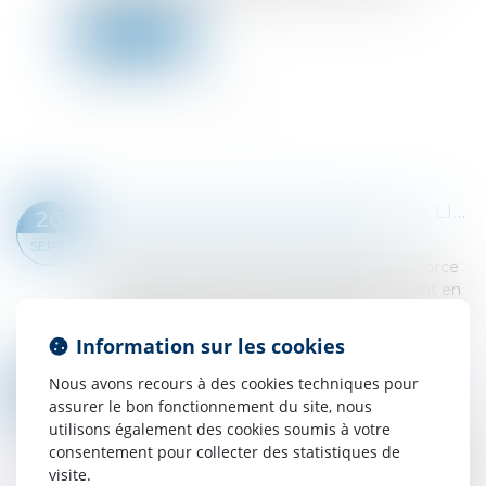
Lire la suite
LA FINTECH FINARY LÈVE 25 MILLIONS D’EUROS AVEC PAYPAL ET Y COMBINATOR
26
Droit des sociétés
/
Levées de fonds
SEPT.
Finary boucle une série B pour décupler la force
de frappe de sa plateforme d'investissement en
Europe. Le contexte économique actuel aiguise
l'intérêt des Français et des Europ...
Information sur les cookies
Lire la suite
RÉDUCTION D’IMPÔTS POUR DONS ET LEVÉE DE FONDS
Nous avons recours à des cookies techniques pour
19
Droit des sociétés
/
Levées de fonds
assurer le bon fonctionnement du site, nous
SEPT.
utilisons également des cookies soumis à votre
L’association dont l’activité principale consiste à
consentement pour collecter des statistiques de
lever des fonds destinés à financer des projets
visite.
d’autres associations n’est pas éligible au régime