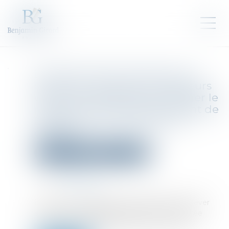
Le fonds chinois soutenu par
l'État pour les semi-conducteurs
est en pourparlers pour diriger le
premier cycle de financement de
DeepSeek à 45 milliards de
dollars.
Droit des sociétés
Levées de fonds
Publié le :
14/05/2026
Source :
fr.qz.com
La startup en intelligence artificielle pourrait lever
entre 3 et 4 milliards de dollars et être valorisée
jusqu'à 50 milliards de dollars, selon Reuters...