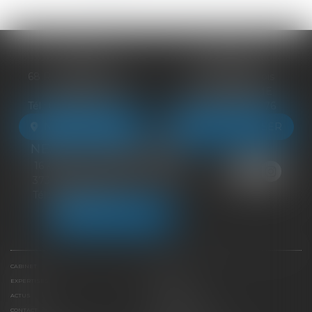
BLOIS
VENDÔME
68 Rue du Bourg Neuf
27 ter Rte de Blois
41000 BLOIS
41100 VENDÔME
Tél :
09 83 39 24 76
Tél :
09 83 39 24 76
NOUS LOCALISER
NOUS LOCALISER
NEUILLE-PONT-PIERRE
16 Avenue du Général de Gaulle
37360 NEUILLE-PONT-PIERRE
Tél :
09 83 39 24 76
NOUS LOCALISER
CABINET
ÉQUIPE
EXPERTISES
LIENS UTILES
ACTUS
HONORAIRES
CONTACT
PAIEMENT EN LIGNE