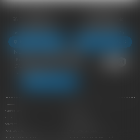
BLOIS
VENDÔME
68 Rue du Bourg Neuf
27 ter Rte de Blois
41000 BLOIS
41100 VENDÔME
Tél :
09 83 39 24 76
Tél :
09 83 39 24 76
NOUS LOCALISER
NOUS LOCALISER
NEUILLE-PONT-PIERRE
16 Avenue du Général de Gaulle
37360 NEUILLE-PONT-PIERRE
Tél :
09 83 39 24 76
NOUS LOCALISER
CABINET
ÉQUIPE
EXPERTISES
LIENS UTILES
ACTUS
HONORAIRES
CONTACT
PAIEMENT EN LIGNE
PLAN DU SITE
MENTIONS LÉGALES
POLITIQUE DE COOKIES
POLITIQUE DE CONFIDENTIALITÉ