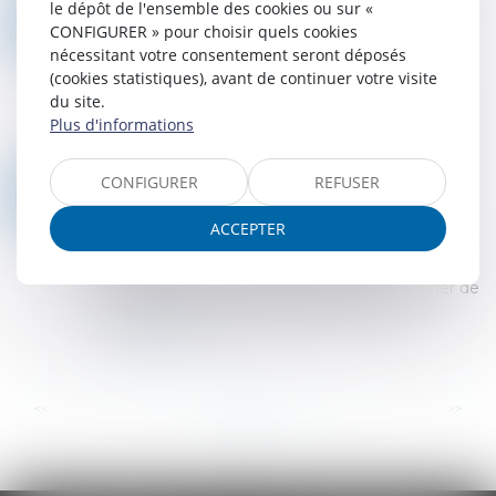
le dépôt de l'ensemble des cookies ou sur «
MISTRAL AI SERAIT EN PASSE DE RÉALISER UNE NOUVELLE LEVÉE DE FONDS RECORD DE 600 MILLIONS DE DOLLARS
23
CONFIGURER » pour choisir quels cookies
Droit des sociétés
/
Levées de fonds
MAI
nécessitant votre consentement seront déposés
En quelques mois, Mistral AI est devenu un
(cookies statistiques), avant de continuer votre visite
acteur incontournable de l’IA générative en
du site.
France et en Europe. Alors que la start-up s’est
Plus d'informations
élevée au rang de licorne fin décembre de...
Lire la suite
CONFIGURER
REFUSER
FLEXAI ÉMERGE DU MODE FURTIF AVEC UNE LEVÉE DE FONDS DE 28,5 MILLIONS D'EUROS
15
Droit des sociétés
/
Levées de fonds
MAI
ACCEPTER
Répondre à la demande de puissance de calcul
nécessaire pour les modèles d’IA, tout en
permettant aux développeurs de les entraîner de
manière plus simple, plus efficiente et pl...
Lire la suite
...
...
<<
<
8
9
10
11
12
13
14
>
>>