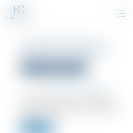
Une levée de fonds pour le
premier projet d'injection de
biométhane en Europe
Droit des sociétés
Levées de fonds
Publié le :
01/05/2024
Source :
www.environnement-magazine.fr
Le projet, porté par Valtom et Waga, doit être
implanté à Clermont-Ferrand. La campagne de
financement, levée sur Enerfip, est réservée aux
habitants du territoire...
Lire la suite