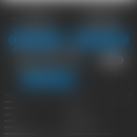
BLOIS
VENDÔME
68 Rue du Bourg Neuf
27 ter Rte de Blois
41000 BLOIS
41100 VENDÔME
Tél :
09 83 39 24 76
Tél :
09 83 39 24 76
NOUS LOCALISER
NOUS LOCALISER
NEUILLE-PONT-PIERRE
16 Avenue du Général de Gaulle
37360 NEUILLE-PONT-PIERRE
Tél :
09 83 39 24 76
NOUS LOCALISER
CABINET
ÉQUIPE
EXPERTISES
LIENS UTILES
ACTUS
HONORAIRES
CONTACT
PAIEMENT EN LIGNE
PLAN DU SITE
MENTIONS LÉGALES
POLITIQUE DE COOKIES
POLITIQUE DE CONFIDENTIALITÉ