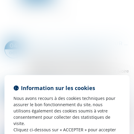
SCALE-UP : LES SECRETS DE LEUR RÉUSSITE
04
Droit des sociétés
/
Levées de fonds
OCT.
Réaliser plusieurs millions d'euros de chiffre
d'affaires et dépasser la centaine de
collaborateurs en à peine quelques années (voire
parfois quelques mois), cela a de quoi être...
Lire la suite
Information sur les cookies
LES LEVÉES DE FONDS DES START-UP DE LA FRENCH TECH DIVISÉES PAR DEUX EN 2023
20
Droit des sociétés
/
Levées de fonds
Nous avons recours à des cookies techniques pour
SEPT.
assurer le bon fonctionnement du site, nous
Au premier semestre 2023, les start-up
utilisons également des cookies soumis à votre
françaises ont levé 4,2 milliards d'euros, soit deux
consentement pour collecter des statistiques de
fois moins qu'un an plus tôt à la même période.
visite.
La moitié d'entre elles qui ont réuss...
Cliquez ci-dessous sur « ACCEPTER » pour accepter
Lire la suite