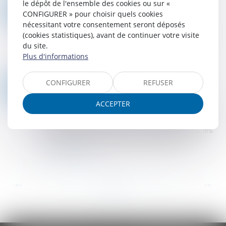
le dépôt de l'ensemble des cookies ou sur «
RÉUSSIR SA LEVÉE DE FONDS : LE PILOTAGE DES DONNÉES UN CRITÈRE ESSENTIEL POUR LES INVESTISSEURS
06
CONFIGURER » pour choisir quels cookies
Droit des sociétés
/
Levées de fonds
SEPT.
nécessitant votre consentement seront déposés
Les start-ups françaises ne soient mises en
(cookies statistiques), avant de continuer votre visite
lumière dans l'espace médiatique ou le débat
du site.
public. C'est un maillon essentiel du tissu
Plus d'informations
économique français...
Lire la suite
CONFIGURER
REFUSER
LA MODE DES LEVÉES DE FONDS : L’ÉVOLUTION DU FINANCEMENT DANS L’INDUSTRIE
30
Droit des sociétés
/
Levées de fonds
AOÛT
ACCEPTER
Dans le monde des affaires, la mode des levées
de fonds est devenue une tendance majeure.
Que ce soit pour les startups prometteuses, les
entreprises en expansion ou les projets...
Lire la suite
...
...
<<
<
12
13
14
15
16
17
18
>
>>