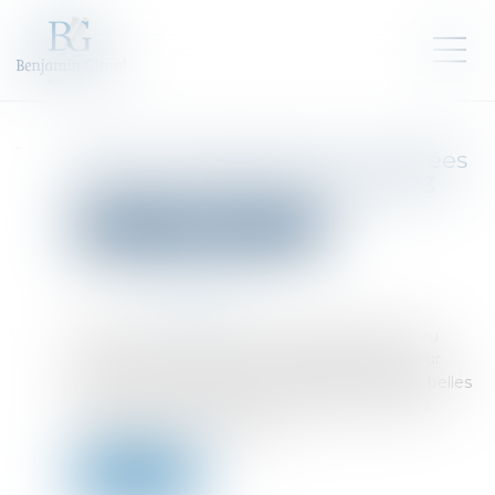
Start-up cybersécurité : six levées
de fonds qui ont marqué 2023
Droit des sociétés
Levées de fonds
Publié le :
27/09/2023
Source :
www.silicon.fr
Dans un contexte économique dégradé et peu
propice au financement des start-up, le secteur
français de la cybersécurité a réalisé quelques belles
levées de fonds depuis le début 2023. Tous les
domaines sont concernés...
Lire la suite