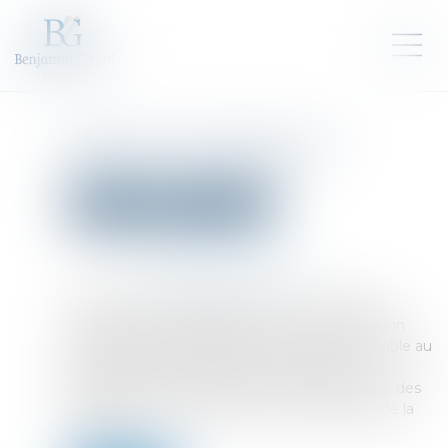
Zoom sur les limites de la
détention provisoire
Droit pénal
Procédure pénale
Publié le :
17/01/2025
Source :
www.lemag-juridique.com
Selon l’article 5 paragraphe 3 de la Convention
européenne des droits de l’homme, la détention
provisoire ne peut excéder une durée raisonnable au
regard de la gravité des faits reprochés à la
personne mise en examen et de la complexité des
investigations nécessaires à la manifestation de la
vérité...