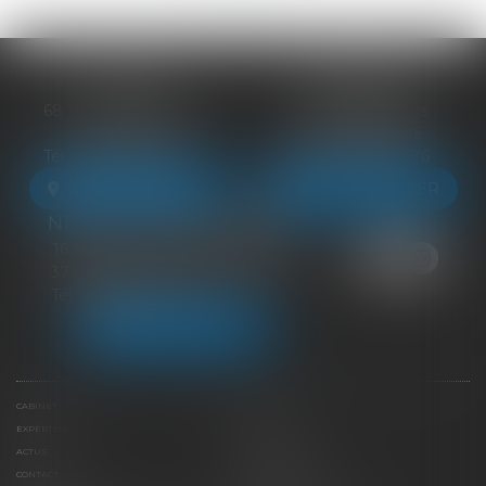
BLOIS
VENDÔME
68 Rue du Bourg Neuf
27 ter Rte de Blois
41000 BLOIS
41100 VENDÔME
Tél :
09 83 39 24 76
Tél :
09 83 39 24 76
NOUS LOCALISER
NOUS LOCALISER
NEUILLE-PONT-PIERRE
16 Avenue du Général de Gaulle
37360 NEUILLE-PONT-PIERRE
Tél :
09 83 39 24 76
NOUS LOCALISER
CABINET
ÉQUIPE
EXPERTISES
LIENS UTILES
ACTUS
HONORAIRES
CONTACT
PAIEMENT EN LIGNE