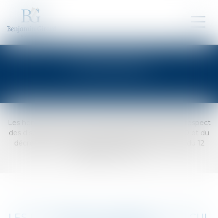
HONORAIRES
Les honoraires d’avocat sont librement fixés dans le respect
des dispositions de la loi du 31 décembre 1991 n° 1130 et du
décret du 27 novembre 1991 n° 11971 et du décret du 12
juillet 2005 n° 790.
LES DIFFÉRENTES FORMES DU CALCUL