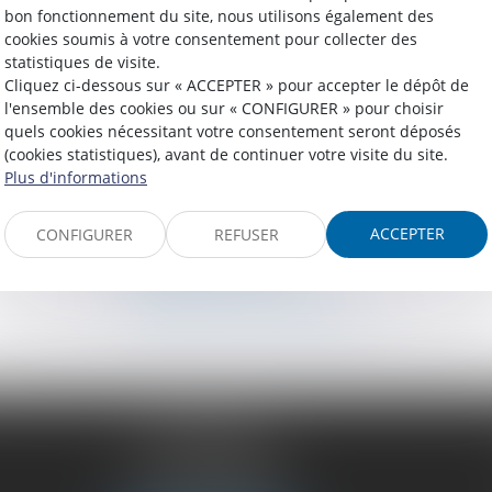
bon fonctionnement du site, nous utilisons également des
Droit de la consommation
cookies soumis à votre consentement pour collecter des
Droit des affaires
statistiques de visite.
Cliquez ci-dessous sur « ACCEPTER » pour accepter le dépôt de
Liens utiles
l'ensemble des cookies ou sur « CONFIGURER » pour choisir
Actus
quels cookies nécessitant votre consentement seront déposés
(cookies statistiques), avant de continuer votre visite du site.
Honoraires
Plus d'informations
Contact
Plan du site
ACCEPTER
CONFIGURER
REFUSER
Mentions légales
Politique de cookies
Politique de confidentialité
VENDÔME
27 ter Rte de Blois