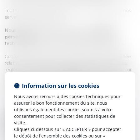
Toutes vos Données personnelles sont hébergées sur nos
serveurs internes en France.
Nous veillons à assurer la sécurité de vos
Données
personnelles
, en mettant en œuvre des mesures
techniques, juridiques et organisationnelles renforcées.
Conformément à la loi n°78-17 du 6 janvier 1978 modifiée
relative à l'informatique, aux fichiers et aux libertés, et au
règlement européen 2016/679, dit Règlement Général sur
la Protection des Données (
RGPD
), vous disposez d'un droit
d'accès, de rectification, de suppression des informations
Information sur les cookies
qui vous concernent.
Nous avons recours à des cookies techniques pour
Vous pouvez exercer vos droits en vous adressant à :
assurer le bon fonctionnement du site, nous
utilisons également des cookies soumis à votre
consentement pour collecter des statistiques de
BENJAMIN GIRARD
visite.
68 Rue du Bourg Neuf
Cliquez ci-dessous sur « ACCEPTER » pour accepter
41000 BLOIS
le dépôt de l'ensemble des cookies ou sur «