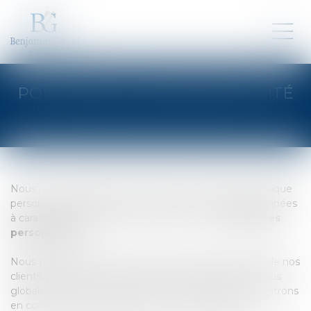
POLITIQUE DE CONFIDENTIALITÉ
Nous nous engageons à respecter la vie privée de chaque
personne dont nous sommes amenés à traiter les données
à caractère personnel (dénommées ci-après «
Données
personnelles
»).
Nous traitons notamment les Données personnelles de nos
clients, des personnes qui visitent notre site web et plus
globalement de toute personne avec laquelle nous entrons
en contact dans le cadre de notre activité d'avocat.